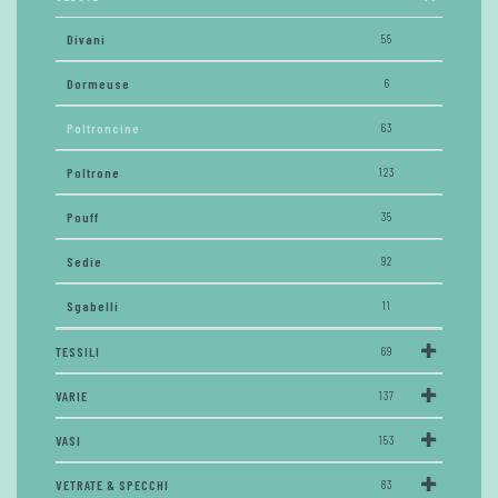
Divani
55
Dormeuse
6
Poltroncine
63
Poltrone
123
Pouff
35
Sedie
92
Sgabelli
11
TESSILI
69
VARIE
137
VASI
153
VETRATE & SPECCHI
83