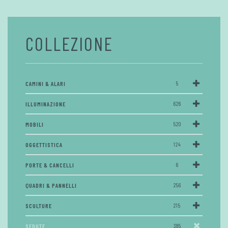
COLLEZIONE
CAMINI & ALARI
5
ILLUMINAZIONE
626
MOBILI
520
OGGETTISTICA
124
PORTE & CANCELLI
6
QUADRI & PANNELLI
256
SCULTURE
215
SEDUTE
385