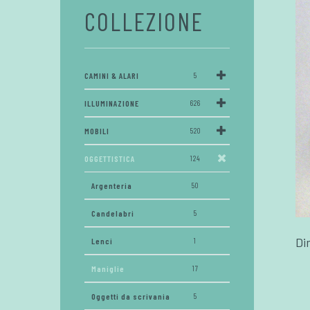
COLLEZIONE
CAMINI & ALARI
5
ILLUMINAZIONE
626
MOBILI
520
OGGETTISTICA
124
Argenteria
50
Candelabri
5
Di
Lenci
1
Maniglie
17
Oggetti da scrivania
5