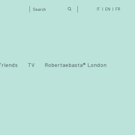
IT
EN
FR
Friends
TV
Robertaebasta® London