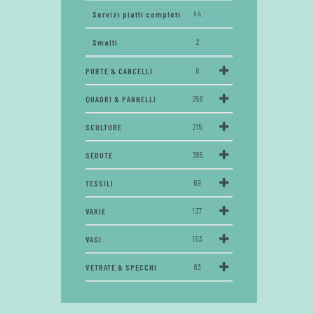
Servizi piatti completi
44
Smalti
2
PORTE & CANCELLI
6
QUADRI & PANNELLI
256
SCULTURE
215
SEDUTE
385
TESSILI
69
VARIE
137
VASI
153
VETRATE & SPECCHI
83