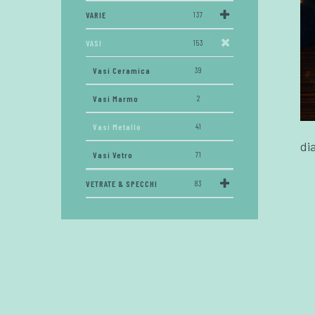
VARIE
137
VASI
153
Vasi Ceramica
39
Vasi Marmo
2
Vasi Metallo
41
di
Vasi Vetro
71
VETRATE & SPECCHI
83