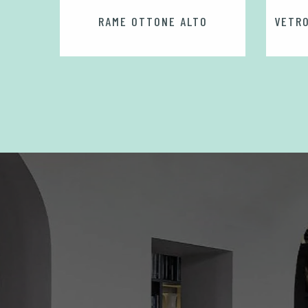
RO
RAME OTTONE ALTO
VETR