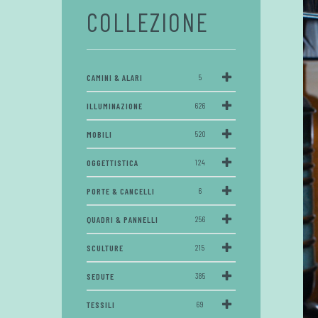
COLLEZIONE
CAMINI & ALARI
5
ILLUMINAZIONE
626
MOBILI
520
OGGETTISTICA
124
PORTE & CANCELLI
6
QUADRI & PANNELLI
256
SCULTURE
215
SEDUTE
385
TESSILI
69