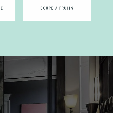
NE
COUPE A FRUITS
CHRI