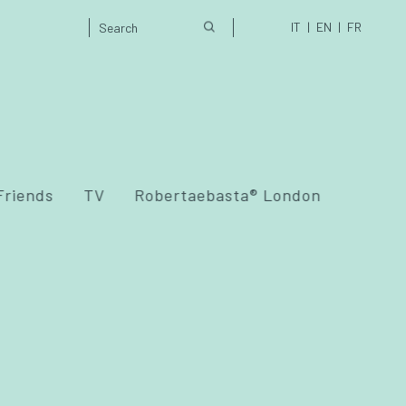
IT
EN
FR
Friends
TV
Robertaebasta® London