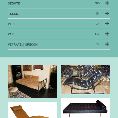
SEDUTE
385
TESSILI
69
VARIE
137
VASI
153
VETRATE & SPECCHI
83