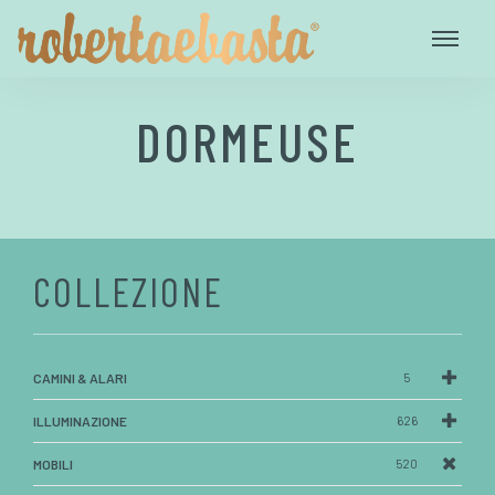
DORMEUSE
COLLEZIONE
CAMINI & ALARI
5
ILLUMINAZIONE
626
MOBILI
520