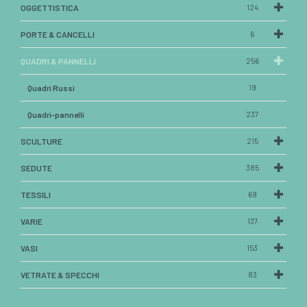
OGGETTISTICA
124
PORTE & CANCELLI
6
QUADRI & PANNELLI
256
Quadri Russi
19
Quadri-pannelli
237
SCULTURE
215
SEDUTE
385
TESSILI
69
VARIE
137
VASI
153
VETRATE & SPECCHI
83