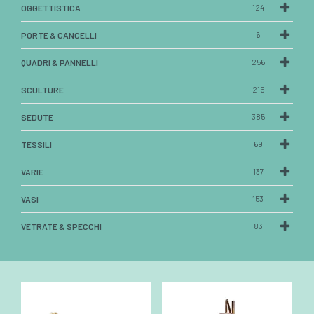
OGGETTISTICA
124
PORTE & CANCELLI
6
QUADRI & PANNELLI
256
SCULTURE
215
SEDUTE
385
TESSILI
69
VARIE
137
VASI
153
VETRATE & SPECCHI
83