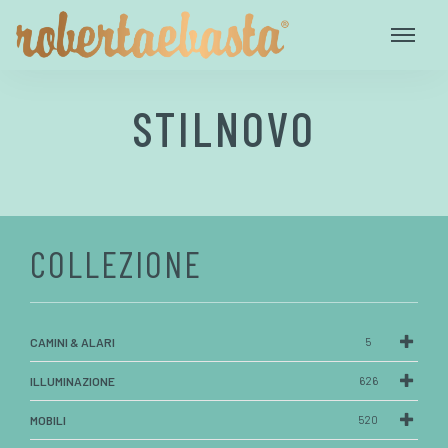
STILNOVO
COLLEZIONE
CAMINI & ALARI
5
ILLUMINAZIONE
626
MOBILI
520