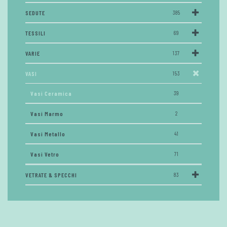
SEDUTE
385
TESSILI
69
VARIE
137
VASI
153
Vasi Ceramica
39
Vasi Marmo
2
Vasi Metallo
41
Vasi Vetro
71
VETRATE & SPECCHI
83