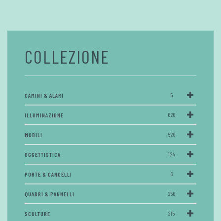
COLLEZIONE
CAMINI & ALARI
5
ILLUMINAZIONE
626
MOBILI
520
OGGETTISTICA
124
PORTE & CANCELLI
6
QUADRI & PANNELLI
256
SCULTURE
215