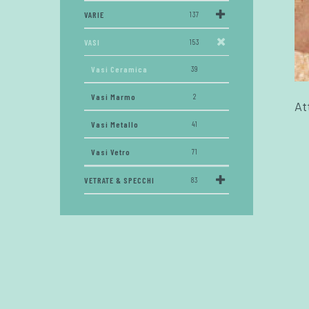
VARIE
137
VASI
153
Vasi Ceramica
39
Vasi Marmo
2
At
Vasi Metallo
41
Vasi Vetro
71
VETRATE & SPECCHI
83