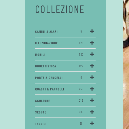
COLLEZIONE
CAMINI & ALARI
5
ILLUMINAZIONE
626
MOBILI
520
OGGETTISTICA
124
PORTE & CANCELLI
6
QUADRI & PANNELLI
256
SCULTURE
215
SEDUTE
385
TESSILI
69