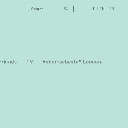
IT
EN
FR
Friends
TV
Robertaebasta® London