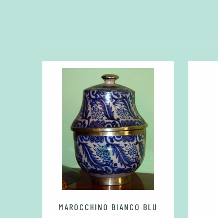
DINI
MAROCCHINO BIANCO BLU
0