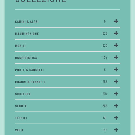
CAMINI & ALARI
5
ILLUMINAZIONE
626
MOBILI
520
OGGETTISTICA
124
PORTE & CANCELLI
6
QUADRI & PANNELLI
256
SCULTURE
215
SEDUTE
385
TESSILI
69
VARIE
137