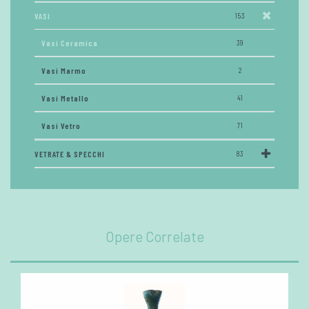
VASI
153
Vasi Ceramica
39
Vasi Marmo
2
Vasi Metallo
41
Vasi Vetro
71
VETRATE & SPECCHI
83
Opere Correlate