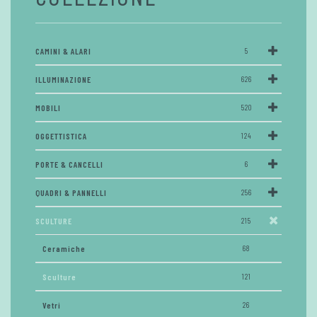
CAMINI & ALARI
5
ILLUMINAZIONE
626
MOBILI
520
OGGETTISTICA
124
PORTE & CANCELLI
6
QUADRI & PANNELLI
256
SCULTURE
215
Ceramiche
68
Sculture
121
Vetri
26