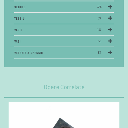
SEDUTE
385
TESSILI
69
VARIE
137
VASI
153
VETRATE & SPECCHI
83
Opere Correlate