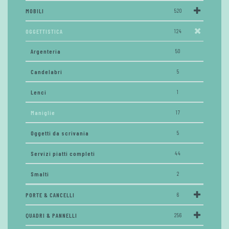
MOBILI
520
OGGETTISTICA
124
Argenteria
50
Candelabri
5
Lenci
1
Maniglie
17
Oggetti da scrivania
5
Servizi piatti completi
44
Smalti
2
PORTE & CANCELLI
6
QUADRI & PANNELLI
256