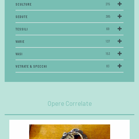
SCULTURE
215
SEDUTE
385
TESSILI
69
VARIE
137
VASI
153
VETRATE & SPECCHI
83
Opere Correlate