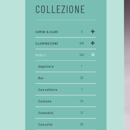
COLLEZIONE
CAMINI & ALARI
5
ILLUMINAZIONE
626
MOBILI
520
Angoliere
1
Bar
25
Cassettiere
7
Colonne
24
Comodini
21
Consolle
26