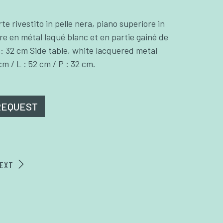
te rivestito in pelle nera, piano superiore in
re en métal laqué blanc et en partie gainé de
P : 32 cm Side table, white lacquered metal
cm / L : 52 cm / P : 32 cm.
REQUEST
EXT