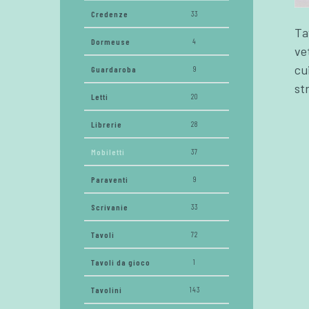
Credenze
33
Ta
Dormeuse
4
ve
cu
Guardaroba
9
st
Letti
20
Librerie
28
Mobiletti
37
Paraventi
9
Scrivanie
33
Tavoli
72
Tavoli da gioco
1
Tavolini
143