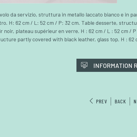
volo da servizio, struttura in metallo laccato bianco e in par
tro. H: 62 cm / L: 52 cm / P: 32 cm. Table desserte, structu
ir noir, plateau supérieur en verre. H : 62 cm / L : 52 cm / 
ructure partly covered with black leather, glass top. H : 62 
INFORMATION 
PREV
BACK
N