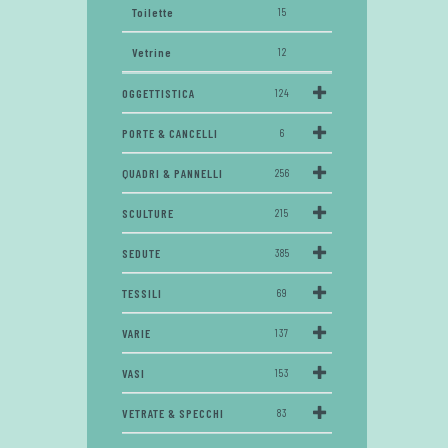
Toilette
15
Vetrine
12
OGGETTISTICA
124
PORTE & CANCELLI
6
QUADRI & PANNELLI
256
SCULTURE
215
SEDUTE
385
TESSILI
69
VARIE
137
VASI
153
VETRATE & SPECCHI
83