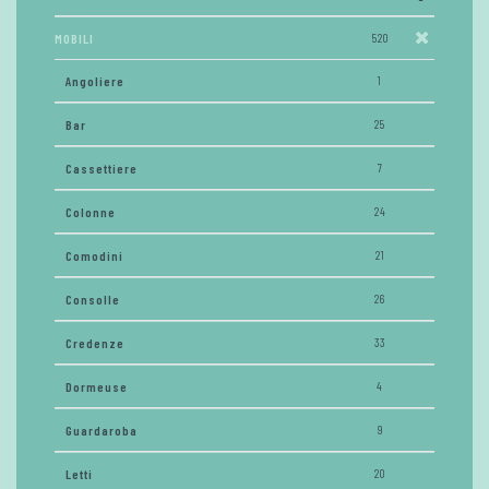
MOBILI
520
Angoliere
1
Bar
25
Cassettiere
7
Colonne
24
Comodini
21
Consolle
26
Credenze
33
Dormeuse
4
Guardaroba
9
Letti
20