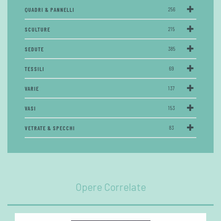
QUADRI & PANNELLI
256
SCULTURE
215
SEDUTE
385
TESSILI
69
VARIE
137
VASI
153
VETRATE & SPECCHI
83
Opere Correlate