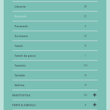
Librerie
28
Mobiletti
37
Paraventi
9
Scrivanie
33
Tavoli
72
Tavoli da gioco
1
Tavolini
143
Toilette
15
Vetrine
12
OGGETTISTICA
124
PORTE & CANCELLI
6