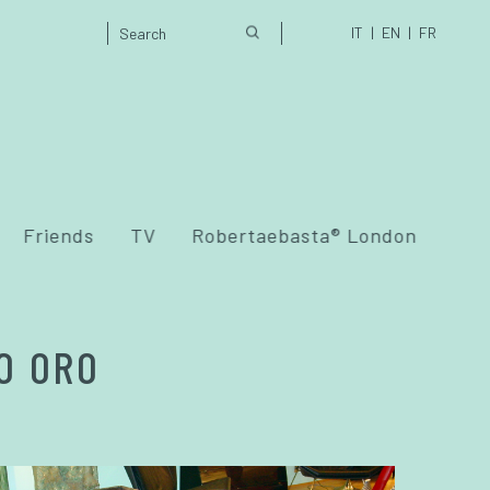
IT
EN
FR
Friends
TV
Robertaebasta® London
O ORO