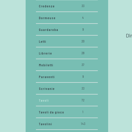
Credenze
33
Dormeuse
4
Guardaroba
9
Di
Letti
20
Librerie
28
Mobiletti
37
Paraventi
9
Scrivanie
33
Tavoli
72
Tavoli da gioco
1
Tavolini
143