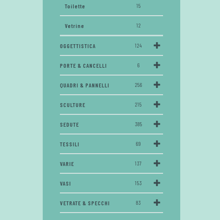
Toilette
15
Vetrine
12
OGGETTISTICA
124
PORTE & CANCELLI
6
QUADRI & PANNELLI
256
SCULTURE
215
SEDUTE
385
TESSILI
69
VARIE
137
VASI
153
VETRATE & SPECCHI
83