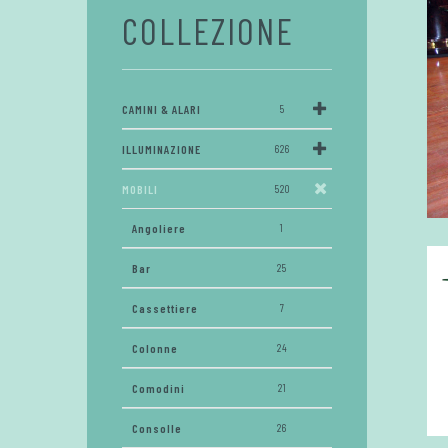
COLLEZIONE
CAMINI & ALARI
5
ILLUMINAZIONE
626
MOBILI
520
Angoliere
1
Bar
25
Cassettiere
7
Colonne
24
Comodini
21
Consolle
26