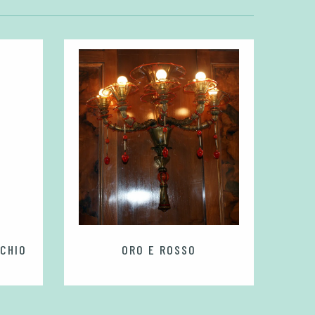
FON
CCHIO
ORO E ROSSO