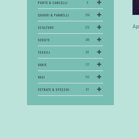
PORTE & CANCELLI
6
QUADRI & PANNELLI
256
Ap
SCULTURE
215
SEDUTE
385
TESSILI
69
VARIE
137
VASI
153
VETRATE & SPECCHI
83