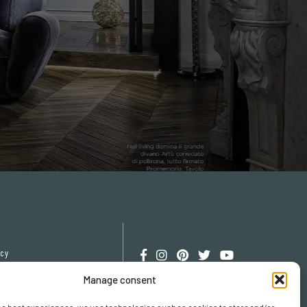
icy
cy
Manage consent
erences