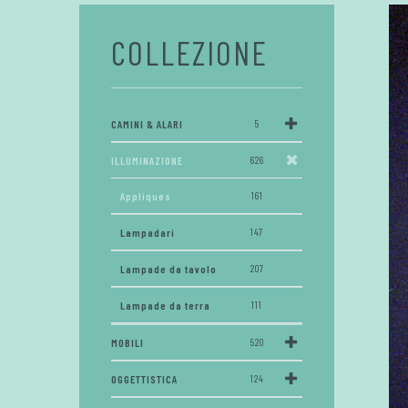
COLLEZIONE
CAMINI & ALARI
5
ILLUMINAZIONE
626
Appliques
161
Lampadari
147
Lampade da tavolo
207
Lampade da terra
111
MOBILI
520
OGGETTISTICA
124