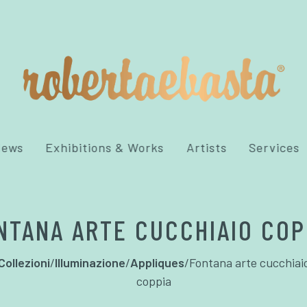
News
Exhibitions & Works
Artists
Services
NTANA ARTE CUCCHIAIO COP
Collezioni
/
Illuminazione
/
Appliques
/
Fontana arte cucchiai
coppia