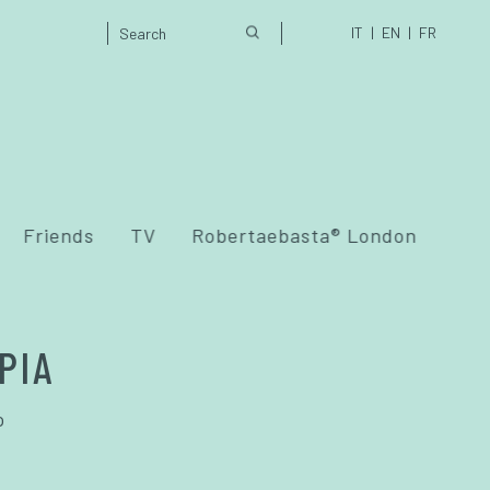
IT
EN
FR
Friends
TV
Robertaebasta® London
PIA
o