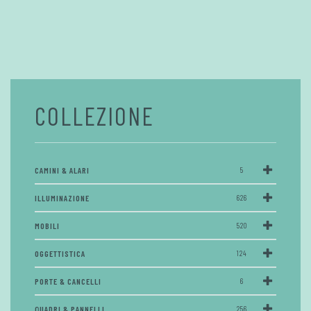
COLLEZIONE
CAMINI & ALARI
5
ILLUMINAZIONE
626
MOBILI
520
OGGETTISTICA
124
PORTE & CANCELLI
6
QUADRI & PANNELLI
256