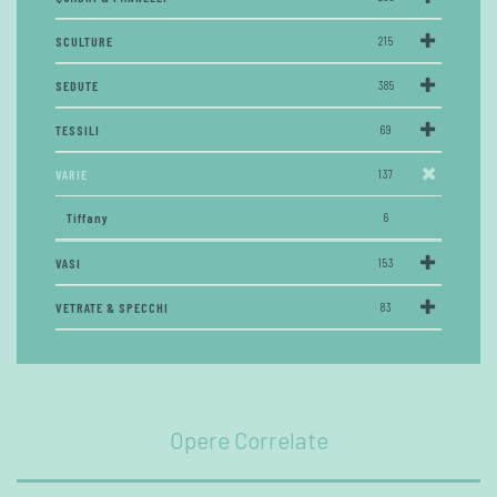
SCULTURE
215
SEDUTE
385
TESSILI
69
VARIE
137
Tiffany
6
VASI
153
VETRATE & SPECCHI
83
Opere Correlate