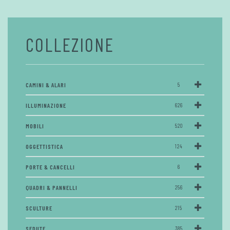
COLLEZIONE
CAMINI & ALARI
5
ILLUMINAZIONE
626
MOBILI
520
OGGETTISTICA
124
PORTE & CANCELLI
6
QUADRI & PANNELLI
256
SCULTURE
215
SEDUTE
385