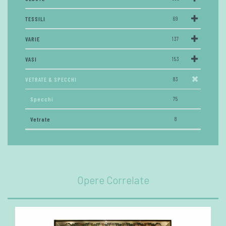
TESSILI
69
VARIE
137
VASI
153
VETRATE & SPECCHI
83
Specchi
75
Vetrate
8
Opere Correlate