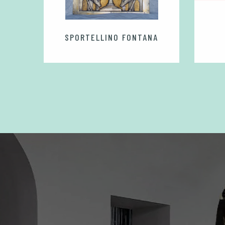
LO
SPORTELLINO FONTANA
E