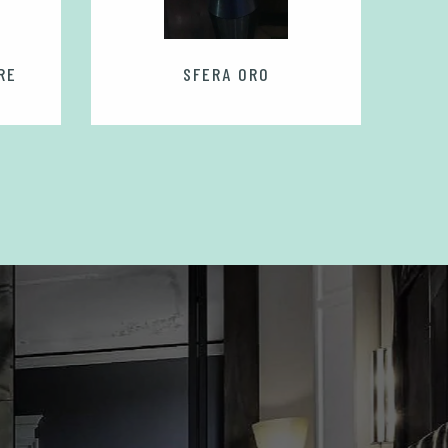
RE
SFERA ORO
RIS