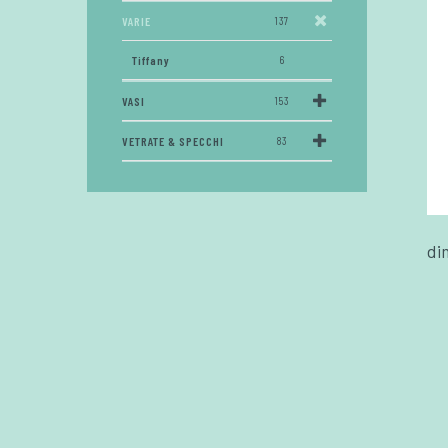
VARIE
137
Tiffany
6
VASI
153
VETRATE & SPECCHI
83
di