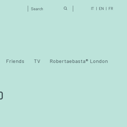
IT
EN
FR
Friends
TV
Robertaebasta® London
O