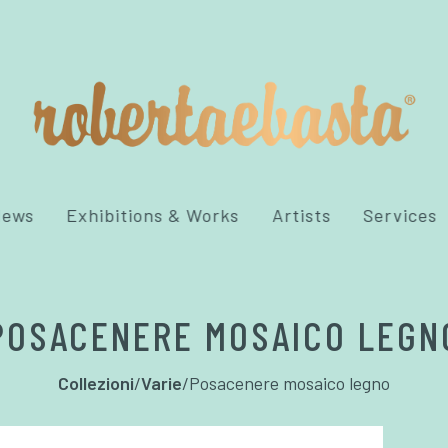
News
Exhibitions & Works
Artists
Services
POSACENERE MOSAICO LEGN
Collezioni
/
Varie
/
Posacenere mosaico legno