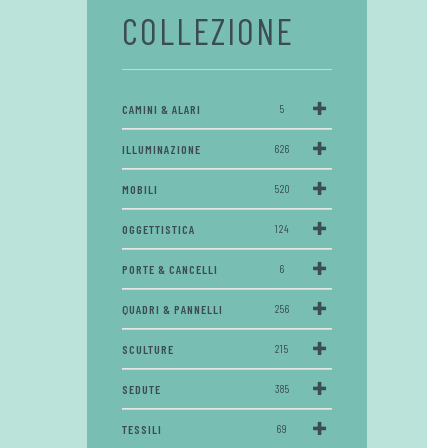
COLLEZIONE
CAMINI & ALARI
5
ILLUMINAZIONE
626
MOBILI
520
OGGETTISTICA
124
PORTE & CANCELLI
6
QUADRI & PANNELLI
256
SCULTURE
215
SEDUTE
385
TESSILI
69